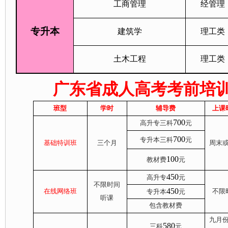
工商管理
经管理
专升本
建筑学
理工类
土木工程
理工类
广东省成人高考考前培
班型
学时
辅导费
上课
700
高升专三科
元
700
专升本三科
元
基础特训班
三个月
周末
100
教材费
元
450
高升专
元
不
限时间
450
在线网络班
不
限
专升本
元
听课
包含教材费
九月
580
三科
元