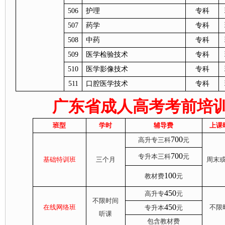
506
护理
专科
507
药学
专科
508
中药
专科
509
医学检验技术
专科
510
医学影像技术
专科
511
口腔医学技术
专科
广东省成人高考考前培
班型
学时
辅导费
上课
700
高升专三科
元
700
专升本三科
元
基础特训班
三个月
周末
100
教材费
元
450
高升专
元
不
限时间
450
在线网络班
不
限
专升本
元
听课
包含教材费