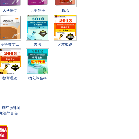
第六章 社会发展动力系统和历史进
大学语文
大学英语
政治
第六章 社会发展动力系统和历史进
第一部分第一章 马克思哲学是科学
第一部分第二章 物质与意识1（201
第一部分第二章 物质与意识2（201
第一部分第三章 事物的联系、发展
第一部分第四章 实践和认识（2014
高等数学二
民法
艺术概论
第一部分第五章 社会存在发展的基
第一部分第六章 社会发展的动力系
第二部分第一章 马克思主义中国化
第二部分第二章 新民主主义理论和
第二部分第三章 社会主义本质和初
教育理论
物化综合科
第二部分第四章 社会主义改革与对
第二部分第四章 社会主义改革与对
第二部分第五章 建设中国特色社会
第二部分第五章 建设中国特色社会
 刘红丽律师
第二部分第六章 建设中国特色社会
究法律责任
第二部分第七章 建设中国特色社会
第二部分第八章 构建社会主义和谐
第二部分第九章 国际战略和外交政
第二部分第十章 一国两制和实现祖