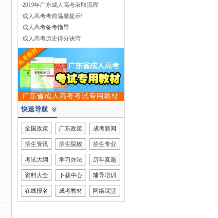
·
2019年广东成人高考录取流程
·
成人高考考前温馨提示!
·
成人高考备考指导
·
成人高考历史得分诀窍
快速导航
全国政策
广东政策
成考新闻
招生资讯
招生院校
招生专业
考试大纲
学习办法
历年真题
资料大全
下载中心
辅导培训
在线报名
成考教材
网络课堂