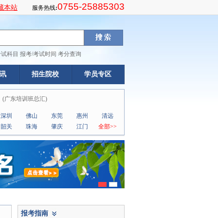
0755-25885303
藏本站
服务热线
:
考试科目
报考/考试时间
考分查询
讯
招生院校
学员专区
(
广东培训班总汇
)
深圳
佛山
东莞
惠州
清远
韶关
珠海
肇庆
江门
全部>>
报考指南