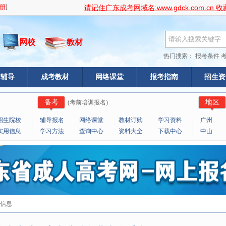
www.gdck.com.cn
请记住广东成考网域名:
收
网校
教材
热门搜索：
报考条件
考辅导
成考教材
网络课堂
报考指南
招生资
备考
地区
(
考前培训报名
)
招生院校
辅导报名
网络课堂
教材订购
学习资料
广州
实用信息
学习方法
查询中心
资料大全
下载中心
中山
览信息