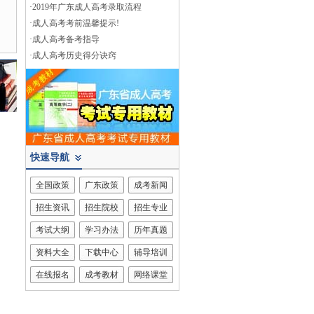
·
2019年广东成人高考录取流程
·
成人高考考前温馨提示!
·
成人高考备考指导
·
成人高考历史得分诀窍
快速导航
全国政策
广东政策
成考新闻
招生资讯
招生院校
招生专业
考试大纲
学习办法
历年真题
资料大全
下载中心
辅导培训
在线报名
成考教材
网络课堂