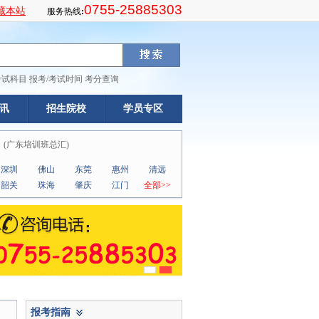
0755-25885303
藏本站
服务热线
:
考试科目
报考/考试时间
考分查询
讯
招生院校
学员专区
(
广东培训班总汇
)
深圳
佛山
东莞
惠州
清远
韶关
珠海
肇庆
江门
全部>>
报考指南