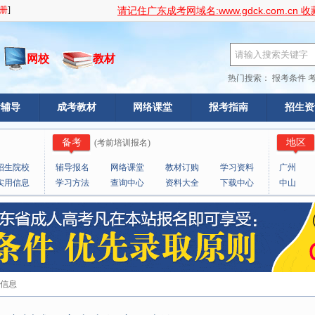
www.gdck.com.cn
请记住广东成考网域名:
收
网校
教材
热门搜索：
报考条件
考辅导
成考教材
网络课堂
报考指南
招生资
备考
地区
(
考前培训报名
)
招生院校
辅导报名
网络课堂
教材订购
学习资料
广州
实用信息
学习方法
查询中心
资料大全
下载中心
中山
览信息