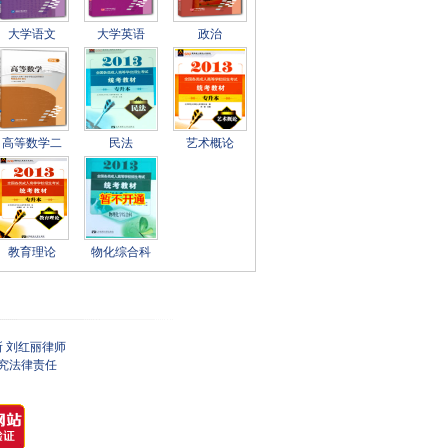
第六章 社会发展动力系统和历史进
大学语文
大学英语
政治
第六章 社会发展动力系统和历史进
第一部分第一章 马克思哲学是科学
第一部分第二章 物质与意识1（201
第一部分第二章 物质与意识2（201
第一部分第三章 事物的联系、发展
第一部分第四章 实践和认识（2014
高等数学二
民法
艺术概论
第一部分第五章 社会存在发展的基
第一部分第六章 社会发展的动力系
第二部分第一章 马克思主义中国化
第二部分第二章 新民主主义理论和
第二部分第三章 社会主义本质和初
教育理论
物化综合科
第二部分第四章 社会主义改革与对
第二部分第四章 社会主义改革与对
第二部分第五章 建设中国特色社会
第二部分第五章 建设中国特色社会
 刘红丽律师
第二部分第六章 建设中国特色社会
究法律责任
第二部分第七章 建设中国特色社会
第二部分第八章 构建社会主义和谐
第二部分第九章 国际战略和外交政
第二部分第十章 一国两制和实现祖